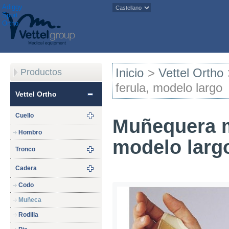
Adiggy
Sport
Ortho
Inicio
>
Vettel Ortho
Productos
ferula, modelo largo
Vettel Ortho
Cuello
Muñequera m
Hombro
modelo larg
Tronco
Cadera
Codo
Muñeca
Rodilla