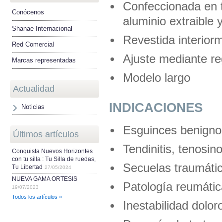
Confeccionada en t
Conócenos
aluminio extraible 
Shanae Internacional
Revestida interiorm
Red Comercial
Ajuste mediante re
Marcas representadas
Modelo largo
Actualidad
INDICACIONES
Noticias
Esguinces benign
Últimos artículos
Tendinitis, tenosin
Conquista Nuevos Horizontes
con tu silla : Tu Silla de ruedas,
Secuelas traumáti
Tu Libertad
27/05/2024
NUEVA GAMA ORTESIS
Patología reumátic
19/07/2023
Todos los artículos »
Inestabilidad dolo