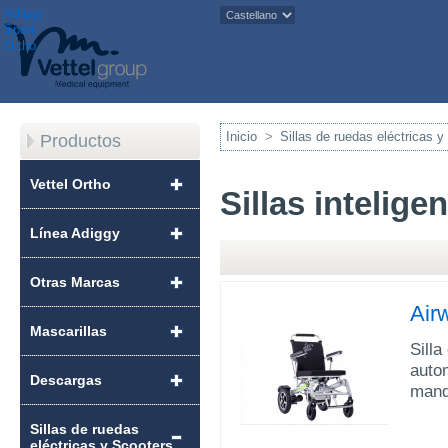
Adiggy
Sport
Ortho
Inicio
>
Sillas de ruedas eléctricas 
Productos
Vettel Ortho
Sillas intelige
Línea Adiggy
Otras Marcas
Air
Mascarillas
Silla
auto
Descargas
mando
Sillas de ruedas
eléctricas y Scooters