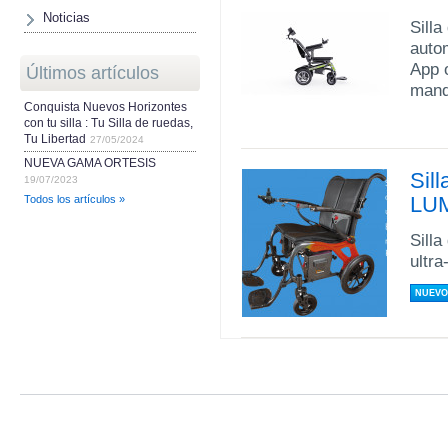
Noticias
Sill
autom
App o
Últimos artículos
mand
Conquista Nuevos Horizontes
con tu silla : Tu Silla de ruedas,
Tu Libertad
27/05/2024
NUEVA GAMA ORTESIS
Sill
19/07/2023
LU
Todos los artículos »
Silla
ultra
NUEVO