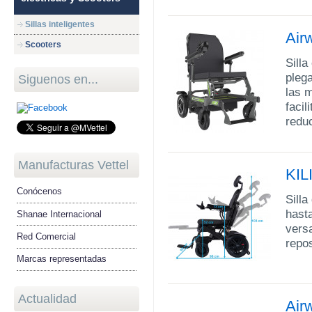
Sillas inteligentes
Air
Scooters
Silla
pleg
Siguenos en...
las 
facil
redu
Manufacturas Vettel
KIL
Conócenos
Silla
hast
Shanae Internacional
versa
Red Comercial
repo
Marcas representadas
Actualidad
Air