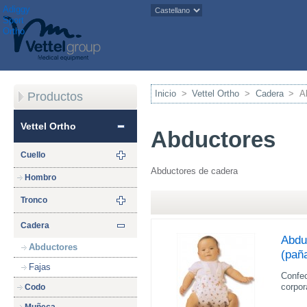
Adiggy
Sport
Ortho
Inicio
>
Vettel Ortho
>
Cadera
>
A
Productos
Vettel Ortho
Abductores
Cuello
Abductores de cadera
Hombro
Tronco
Cadera
Abdu
Abductores
(paña
Fajas
Confec
corpor
Codo