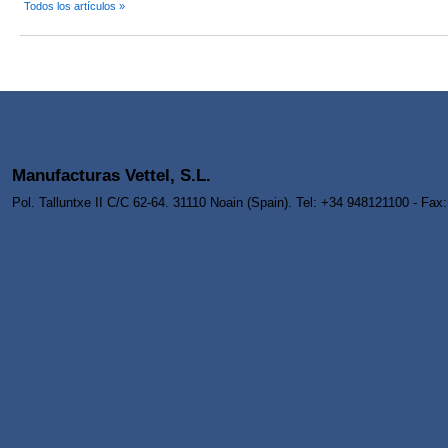
Todos los artículos »
Manufacturas Vettel, S.L.
Pol. Talluntxe II C/C 62-64. 31110 Noain (Spain). Tel: +34 948121100 - Fa