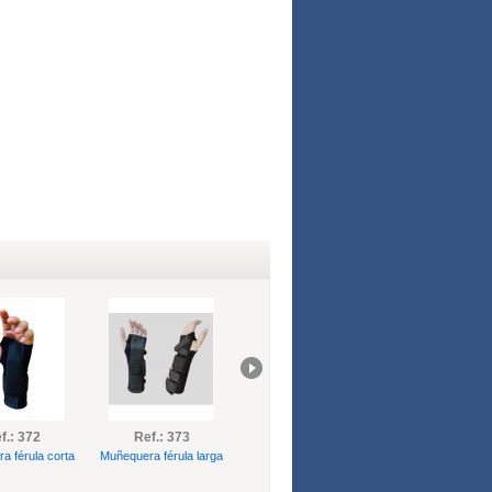
f.: 372
Ref.: 373
Ref.: 374
Ref.: 375
a férula corta
Muñequera férula larga
Muñequera metapulgar
Muñequera pal
rígida
rígida