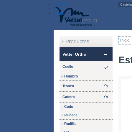
Adiggy
Sport
Ortho
Inicio
Productos
Vettel Ortho
Es
Cuello
Hombro
Tronco
Cadera
Codo
Muñeca
Rodilla