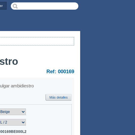
er
stro
Ref: 000169
pulgar ambidiestro
Más detalles
000169BE000L2