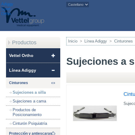
Adiggy
Sport
Ortho
Inicio
>
Línea Adiggy
>
Cinturones
Productos
Vettel Ortho
Sujeciones a si
Línea Adiggy
Cinturones
Sujeciones a silla
Cint
Sujeciones a cama
Sujecc
Productos de
Posicionamiento
Cinturón Psiquiatría
Protección y antiescaras