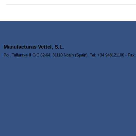
Manufacturas Vettel, S.L.
Pol. Talluntxe II C/C 62-64. 31110 Noain (Spain). Tel: +34 948121100 - Fa