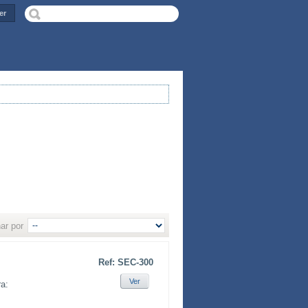
er
ar por
Ref: SEC-300
Ver
a: