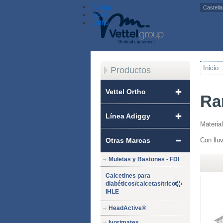
Adiggy
Sport
Ortho
Inicio
Productos
Vettel Ortho
Ra
Línea Adiggy
Material
Otras Marcas
Con llu
Muletas y Bastones - FDI
Calcetines para
diabéticos/calcetas/tricot-
IHLE
HeadActive®
Ivorimatex