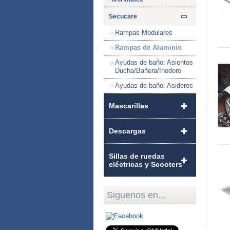
Secucare
Rampas Modulares
Rampas de Aluminio
Ayudas de baño: Asientos
Ducha/Bañera/Inodoro
Ayudas de baño: Asideros
Mascarillas
Descargas
Sillas de ruedas
eléctricas y Scooters
Siguenos en...