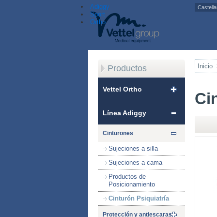
Adiggy
Sport
Ortho
Inicio
Productos
Vettel Ortho
Ci
Línea Adiggy
Cinturones
Sujeciones a silla
Sujeciones a cama
Productos de
Posicionamiento
Cinturón Psiquiatría
Protección y antiescaras