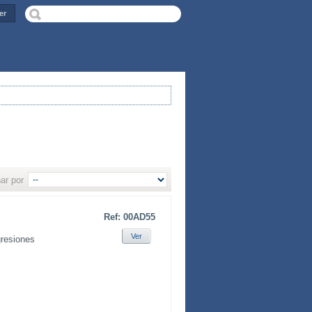
er
ar por
Ref: 00AD55
Ver
gresiones