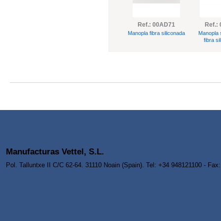
Ref.: 00AD71
Ref.:
Manopla fibra siliconada
Manopla 
fibra si
Manufacturas Vettel, S.L.
Pol. Talluntxe II C/C 62-64. 31110 Noain (Spain). Tel: +34 948121100 - Fa