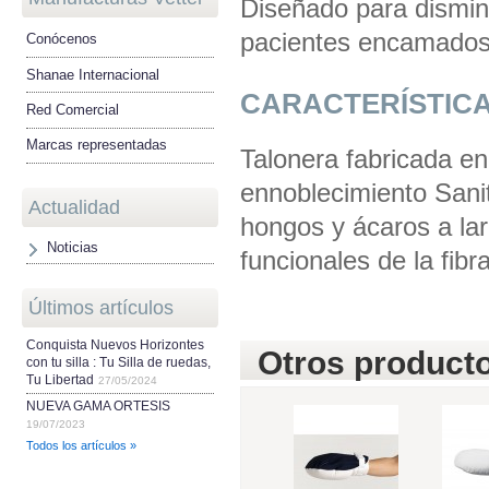
Diseñado para disminu
pacientes encamado
Conócenos
Shanae Internacional
CARACTERÍSTIC
Red Comercial
Marcas representadas
Talonera fabricada en
ennoblecimiento Sanit
Actualidad
hongos y ácaros a lar
Noticias
funcionales de la fibr
Últimos artículos
Conquista Nuevos Horizontes
Otros producto
con tu silla : Tu Silla de ruedas,
Tu Libertad
27/05/2024
NUEVA GAMA ORTESIS
19/07/2023
Todos los artículos »