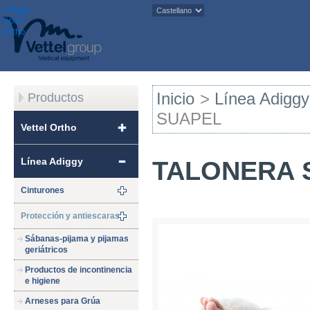
Adiggy
Sport
Ortho
Inicio
>
Línea Adiggy
Productos
SUAPEL
Vettel Ortho
Línea Adiggy
TALONERA 
Cinturones
Protección y antiescaras
Sábanas-pijama y pijamas
geriátricos
Productos de incontinencia
e higiene
Arneses para Grúa