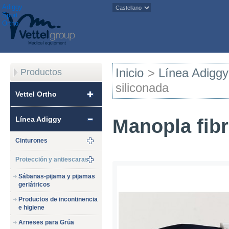
Adiggy
Sport
Ortho
Inicio
>
Línea Adiggy
Productos
siliconada
Vettel Ortho
Línea Adiggy
Manopla fibr
Cinturones
Protección y antiescaras
Sábanas-pijama y pijamas
geriátricos
Productos de incontinencia
e higiene
Arneses para Grúa