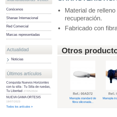
Material de relleno
Conócenos
recuperación.
Shanae Internacional
Red Comercial
Fabricado con fibr
Marcas representadas
Otros producto
Actualidad
Noticias
Últimos artículos
Conquista Nuevos Horizontes
con tu silla : Tu Silla de ruedas,
Tu Libertad
27/05/2024
Ref.: 00AD72
Ref.:
NUEVA GAMA ORTESIS
Manopla standard de
Manopla tra
19/07/2023
fibra siliconada...
Todos los artículos »