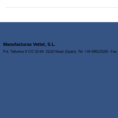
Manufacturas Vettel, S.L.
Pol. Talluntxe II C/C 62-64. 31110 Noain (Spain). Tel: +34 948121100 - Fa