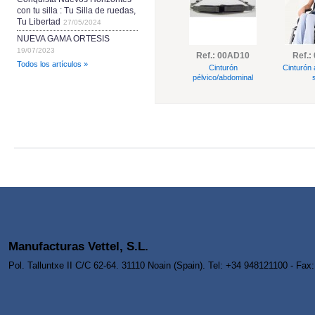
con tu silla : Tu Silla de ruedas,
Tu Libertad
27/05/2024
NUEVA GAMA ORTESIS
19/07/2023
Ref.: 00AD10
Ref.:
Todos los artículos »
Cinturón
Cinturón 
pélvico/abdominal
s
Manufacturas Vettel, S.L.
Pol. Talluntxe II C/C 62-64. 31110 Noain (Spain). Tel: +34 948121100 - Fa