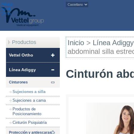
Adiggy
Sport
Ortho
Inicio
>
Línea Adiggy
Productos
abdominal silla estre
Vettel Ortho
Línea Adiggy
Cinturón abd
Cinturones
Sujeciones a silla
Sujeciones a cama
Productos de
Posicionamiento
Cinturón Psiquiatría
Protección y antiescaras