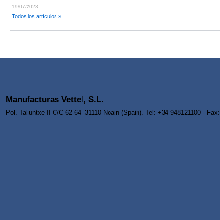
19/07/2023
Todos los artículos »
Manufacturas Vettel, S.L.
Pol. Talluntxe II C/C 62-64. 31110 Noain (Spain). Tel: +34 948121100 - Fa