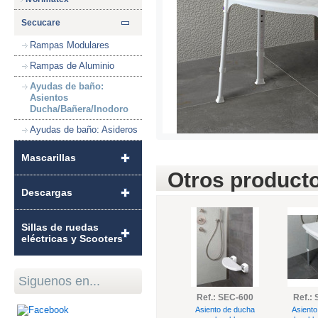
Secucare
Rampas Modulares
Rampas de Aluminio
Ayudas de baño:
Asientos
Ducha/Bañera/Inodoro
Ayudas de baño: Asideros
Mascarillas
Otros producto
Descargas
Sillas de ruedas
eléctricas y Scooters
Siguenos en...
Ref.: SEC-600
Ref.:
Asiento de ducha
Asiento