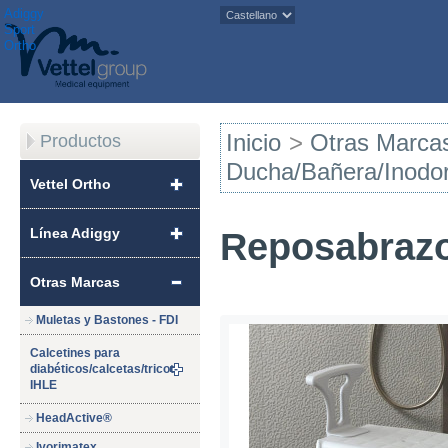
Adiggy
Sport
Ortho
Inicio
>
Otras Marca
Productos
Ducha/Bañera/Inodo
Vettel Ortho
Línea Adiggy
Reposabrazo
Otras Marcas
Muletas y Bastones - FDI
Calcetines para
diabéticos/calcetas/tricot-
IHLE
HeadActive®
Ivorimatex