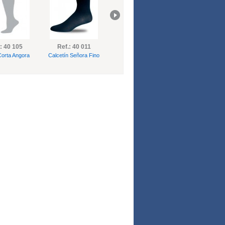
: 40 105
Ref.: 40 011
Ref.: 40 111
Ref.: 40 03
Corta Angora
Calcetín Señora Fino
Media Corta Fino
Calcetín Puño C
Expansible