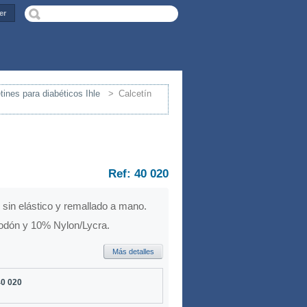
er
tines para diabéticos Ihle
>
Calcetín
Ref: 40 020
sin elástico y remallado a mano.
godón y 10% Nylon/Lycra.
Más detalles
40 020