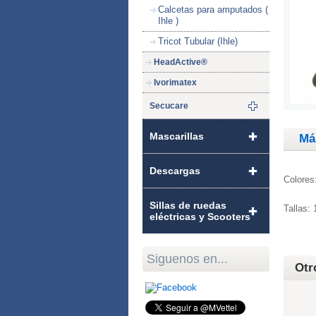
Calcetas para amputados (
Ihle )
Tricot Tubular (Ihle)
HeadActive®
Ivorimatex
Secucare
Mascarillas
Má
Descargas
Colores
Sillas de ruedas
Tallas:
eléctricas y Scooters
Siguenos en...
Otr