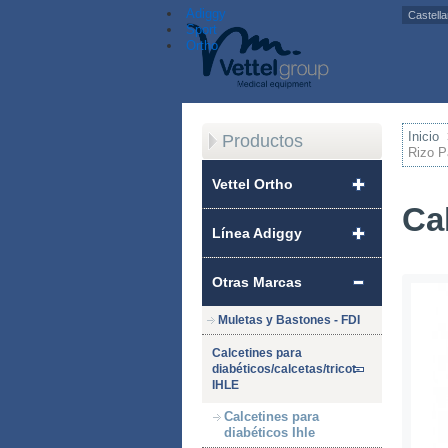
Adiggy
Sport
Ortho
Inicio
Productos
Rizo P
Vettel Ortho
Cal
Línea Adiggy
Otras Marcas
Muletas y Bastones - FDI
Calcetines para
diabéticos/calcetas/tricot-
IHLE
Calcetines para
diabéticos Ihle