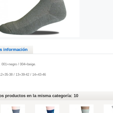
s información
: 001=negro / 004=beige.
 12=35-38 / 13=39-42 / 14=43-46
os productos en la misma categoría: 10