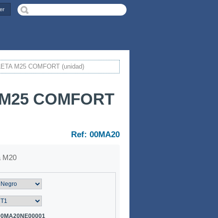
er
TA M25 COMFORT (unidad)
M25 COMFORT
Ref: 00MA20
a M20
00MA20NE00001