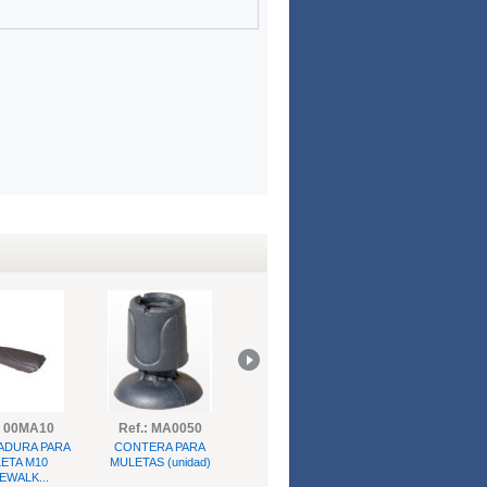
: 00MA10
Ref.: MA0050
Ref.: 0MA002
Ref.: 0MA0
ADURA PARA
CONTERA PARA
CLIP REGULACIÓN
TRÍPODE PA
ETA M10
MULETAS (unidad)
PARA MULETAS
MULETAS (uni
EWALK...
(unidad)