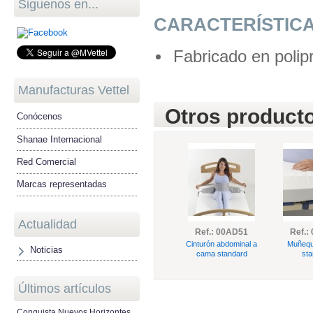
Siguenos en...
CARACTERÍSTIC
Fabricado en polipr
Manufacturas Vettel
Otros producto
Conócenos
Shanae Internacional
Red Comercial
Marcas representadas
Actualidad
Ref.: 00AD51
Ref.:
Cinturón abdominal a
Muñequ
Noticias
cama standard
sta
Últimos artículos
Conquista Nuevos Horizontes