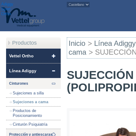
Adiggy
Sport
Ortho
Inicio
>
Línea Adiggy
Productos
cama
>
SUJECCIÓN
Vettel Ortho
Línea Adiggy
SUJECCIÓN
(POLIPROPI
Cinturones
Sujeciones a silla
Sujeciones a cama
Productos de
Posicionamiento
Cinturón Psiquiatría
Protección y antiescaras