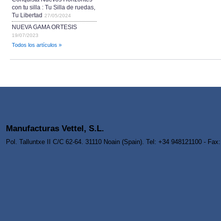
con tu silla : Tu Silla de ruedas,
Tu Libertad
27/05/2024
NUEVA GAMA ORTESIS
19/07/2023
Todos los artículos »
Manufacturas Vettel, S.L.
Pol. Talluntxe II C/C 62-64. 31110 Noain (Spain). Tel: +34 948121100 - Fa