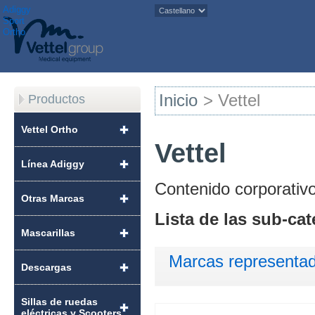
Adiggy
Sport
Ortho
Inicio
>
Vettel
Productos
Vettel Ortho
Vettel
Línea Adiggy
Contenido corporativ
Otras Marcas
Lista de las sub-cat
Mascarillas
Marcas representa
Descargas
Sillas de ruedas
eléctricas y Scooters