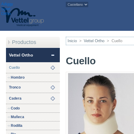
Adiggy
Sport
Ortho
Inicio
>
Vettel Ortho
>
Cuello
Productos
Vettel Ortho
Cuello
Cuello
Hombro
Tronco
Cadera
Codo
Muñeca
Rodilla