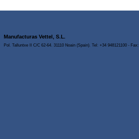
Manufacturas Vettel, S.L.
Pol. Talluntxe II C/C 62-64. 31110 Noain (Spain). Tel: +34 948121100 - Fa